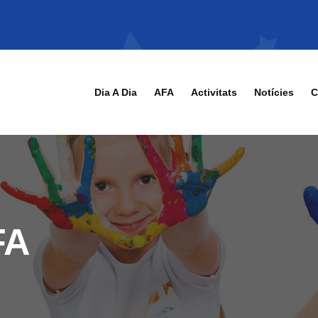
Dia A Dia
AFA
Activitats
Notícies
C
FA