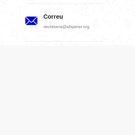
Correu
secretaria@afajaner.org
Adreça
Carrer Roureda Tapada 2.
AD500 Santa Coloma, Andorra
La Vella (ANDORRA)
Política de Privacitat
Política de Cookies